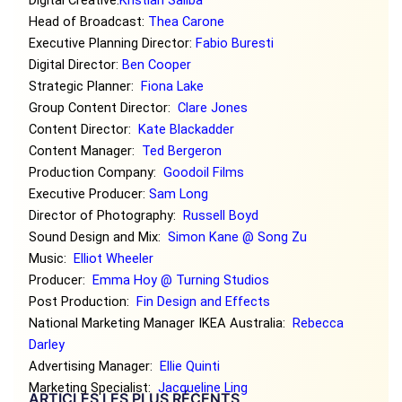
Digital Creative:
Kristian Saliba
Head of Broadcast:
Thea Carone
Executive Planning Director:
Fabio Buresti
Digital Director:
Ben Cooper
Strategic Planner:
Fiona Lake
Group Content Director:
Clare Jones
Content Director:
Kate Blackadder
Content Manager:
Ted Bergeron
Production Company:
Goodoil Films
Executive Producer:
Sam Long
Director of Photography:
Russell Boyd
Sound Design and Mix:
Simon Kane @ Song Zu
Music:
Elliot Wheeler
Producer:
Emma Hoy @ Turning Studios
Post Production:
Fin Design and Effects
National Marketing Manager IKEA Australia:
Rebecca
Darley
Advertising Manager:
Ellie Quinti
Marketing Specialist:
Jacqueline Ling
ARTICLES LES PLUS RÉCENTS