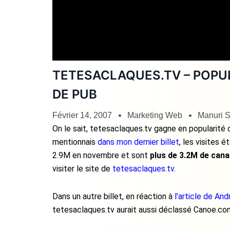
TETESACLAQUES.TV – POPUL
DE PUB
Février 14, 2007
Marketing Web
Manuri S
On le sait, tetesaclaques.tv gagne en popularité 
mentionnais
dans mon dernier billet
, les visites 
2.9M en novembre et sont
plus de 3.2M de can
visiter le site de
tetesaclaques.tv
.
Dans un autre billet, en réaction à
l’article de A
tetesaclaques.tv aurait aussi déclassé Canoe.co