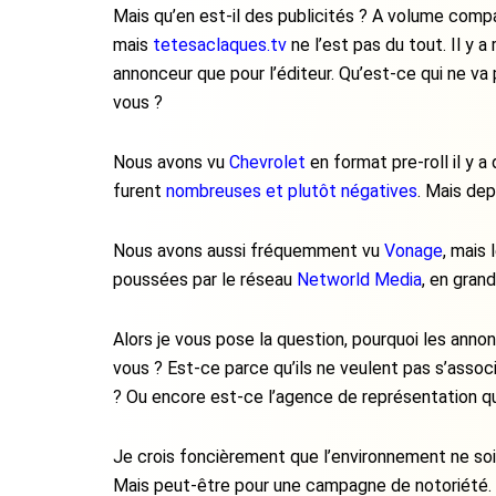
Mais qu’en est-il des publicités ? A volume comp
mais
tetesaclaques.tv
ne l’est pas du tout. Il y 
annonceur que pour l’éditeur. Qu’est-ce qui ne va
vous ?
Nous avons vu
Chevrolet
en format pre-roll il y a
furent
nombreuses et plutôt négatives
. Mais dep
Nous avons aussi fréquemment vu
Vonage
, mais 
poussées par le réseau
Networld Media
, en gran
Alors je vous pose la question, pourquoi les anno
vous ? Est-ce parce qu’ils ne veulent pas s’ass
? Ou encore est-ce l’agence de représentation 
Je crois foncièrement que l’environnement ne so
Mais peut-être pour une campagne de notoriété. En