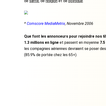
de
santé
, de
religion
et de
politique
.
*
Comscore MediaMetrix
, Novembre 2006
Que font les annonceurs pour rejoindre nos 6
1.3 millions en ligne
et passent en moyenne
7.5
les compagnies aériennes devraient se poser des 
(85.9% de portée chez les 65+).